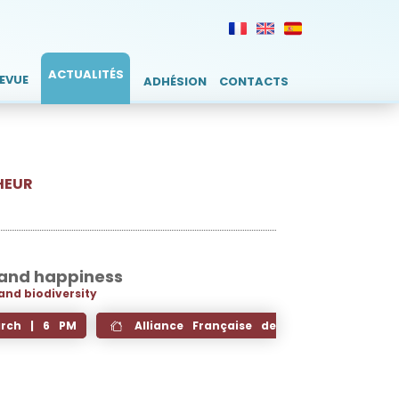
ACTUALITÉS
REVUE
ADHÉSION
CONTACTS
HEUR
and happiness
and biodiversity
rch | 6 PM
Alliance Française de