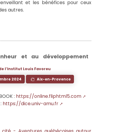
nveillant et les bénéfices pour ceux
des autres.
nheur et au développement
e l’Institut Louis Favoreu
embre 2024
Aix-en-Provence
BOOK :
https://online.fliphtml5.com
:
https://dice.univ-amu.fr
la cité - Aventures québécoises autour