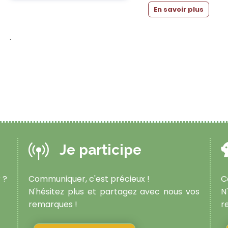
En savoir plus
.
Je participe
 ?
Communiquer, c'est précieux !
C
N'hésitez plus et partagez avec nous vos
N
remarques !
r