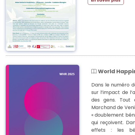
En savoir plus
World Happin
Dans le numéro d
sur l’impact de l
des gens. Tout
Marchand de Venis
« doublement bénie
qui reçoivent. Da
effets : les bé