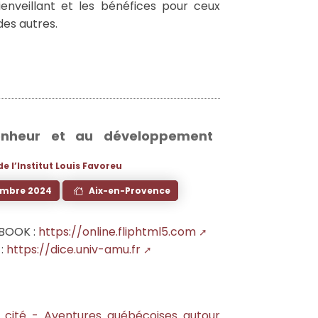
nveillant et les bénéfices pour ceux
des autres.
nheur et au développement
e l’Institut Louis Favoreu
embre 2024
Aix-en-Provence
BOOK :
https://online.fliphtml5.com
:
https://dice.univ-amu.fr
la cité - Aventures québécoises autour