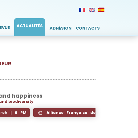
ACTUALITÉS
REVUE
ADHÉSION
CONTACTS
HEUR
and happiness
and biodiversity
rch | 6 PM
Alliance Française de