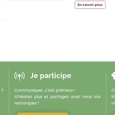
En savoir plus
.
Je participe
 ?
Communiquer, c'est précieux !
C
N'hésitez plus et partagez avec nous vos
N
remarques !
r